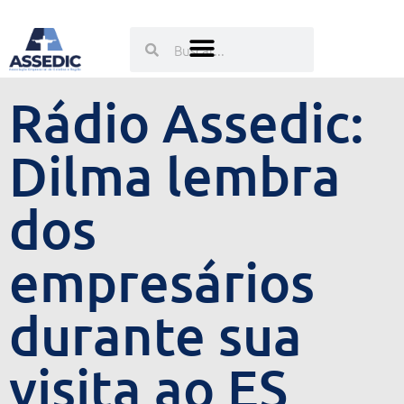
Ir
para
Pesquisar
Pesquisar
o
conteúdo
Rádio Assedic:
Dilma lembra
dos
empresários
durante sua
visita ao ES