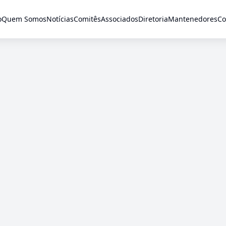
o
Quem Somos
Notícias
Comitês
Associados
Diretoria
Mantenedores
Co