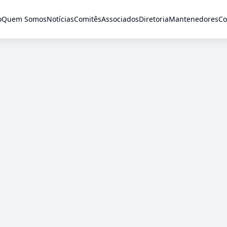
o
Quem Somos
Notícias
Comitês
Associados
Diretoria
Mantenedores
Co