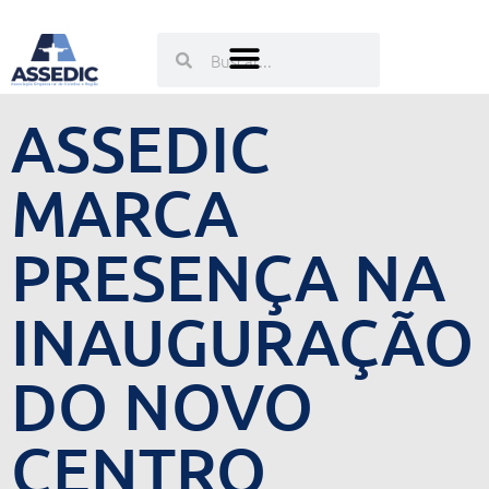
Ir
para
Pesquisar
Pesquisar
o
conteúdo
ASSEDIC
MARCA
PRESENÇA NA
INAUGURAÇÃO
DO NOVO
CENTRO