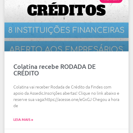
Colatina recebe RODADA DE
CRÉDITO
Colatina vai receber Rodada de Crédito da Findes com
apoio da Assedic.Inscrições abertas! Clique no link abaixo e
reserve sua vaga:https://acesse.one/eGxGJ Chegou a hora
de
LEIA MAIS »