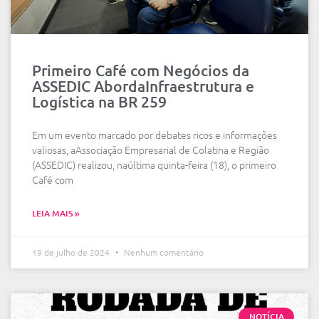
Primeiro Café com Negócios da
ASSEDIC AbordaInfraestrutura e
Logística na BR 259
Em um evento marcado por debates ricos e informações
valiosas, aAssociação Empresarial de Colatina e Região
(ASSEDIC) realizou, naúltima quinta-feira (18), o primeiro
Café com
LEIA MAIS »
19 de julho de 2024
Nenhum comentário
NOTÍCIA