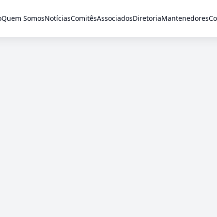
o
Quem Somos
Notícias
Comitês
Associados
Diretoria
Mantenedores
Co