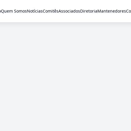
o
Quem Somos
Notícias
Comitês
Associados
Diretoria
Mantenedores
Co