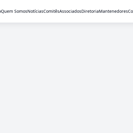
o
Quem Somos
Notícias
Comitês
Associados
Diretoria
Mantenedores
Co