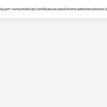
o
Quem Somos
Notícias
Comitês
Associados
Diretoria
Mantenedores
Co