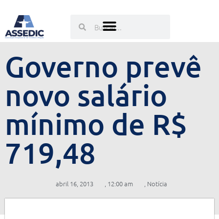
Ir
para
Pesquisar
Pesquisar
o
conteúdo
Governo prevê
novo salário
mínimo de R$
719,48
abril 16, 2013
,
12:00 am
,
Notícia