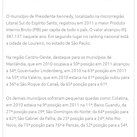
O município de Presidente Kennedy, localizado na microrregião
Litoral Sul do Espírito Santo, registrou em 2011 o maior Produto
Interno Bruto (PIB) per capita de todo o país. O valor alcançou R$
387.137 naquele ano. Em segundo lugar no ranking nacional está
a cidade de Loureiro, no estado de São Paulo.
Na região Centro-Oeste, destaque para os municípios de
Marilândia, que em 2010 ocupava a 50ª posição em 2011 alcançou
a 34ª; Governador Lindenberg, em 2010 na 63ª posição em 2011
na 55ª; Vila Valério, que em 2010 estava na 41ª posição subiu para
a 36ª e São Roque do Canaã, da 65ª posição para a 61ª.
Os demais municípios sofreram pequenas quedas como: Colatina,
em 2010 estava na 9ª posição em 2011 na 11ª; Baixo Guandu, da
27ª posição para 29ª; São Domingos do Norte; da 64ª posição para
a 62ª; São Gabriel da Palha, da 25ª posição para a 24ª; Alto Rio
Novo, da 75ª posição para 76ª e Pancas, da 52ª posição para a 54ª.