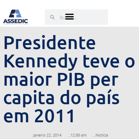
Ir
para
Pesquisar
Pesquisar
o
conteúdo
Presidente
Kennedy teve o
maior PIB per
capita do país
em 2011
janeiro 22, 2014
,
12:00 am
,
Notícia