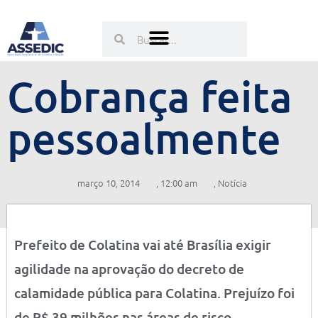
Ir
para
Pesquisar
Pesquisar
o
conteúdo
Cobrança feita
pessoalmente
março 10, 2014
,
12:00 am
,
Notícia
Prefeito de Colatina vai até Brasília exigir
agilidade na aprovação do decreto de
calamidade pública para Colatina. Prejuízo foi
de R$ 39 milhões nas áreas de risco.