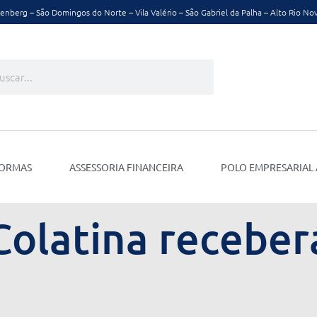
nberg – São Domingos do Norte – Vila Valério – São Gabriel da Palha – Alto Rio No
ar
quisar
NORMAS
ASSESSORIA FINANCEIRA
POLO EMPRESARIAL 
olatina receber
a