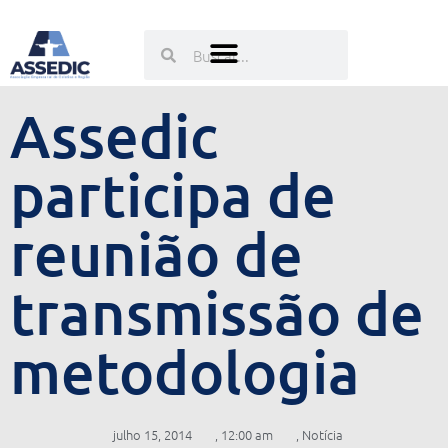
Ir
para
Pesquisar
Pesquisar
o
conteúdo
Assedic
participa de
reunião de
transmissão de
metodologia
julho 15, 2014
,
12:00 am
,
Notícia