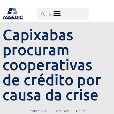
Ir
para
Pesquisar
Pesquisar
o
conteúdo
Capixabas
procuram
cooperativas
de crédito por
causa da crise
maio 5, 2016
,
12:00 am
,
Notícia