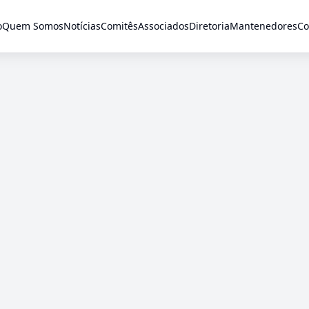
o
Quem Somos
Notícias
Comitês
Associados
Diretoria
Mantenedores
Co