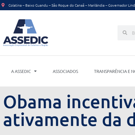
Ir
Colatina – Baixo Guandu – São Roque do Canaã – Marilândia – Governador Linde
para
o
conteúdo
Pesquis
Pes
A ASSEDIC
ASSOCIADOS
TRANSPARÊNCIA E 
Obama incentiva
ativamente da 