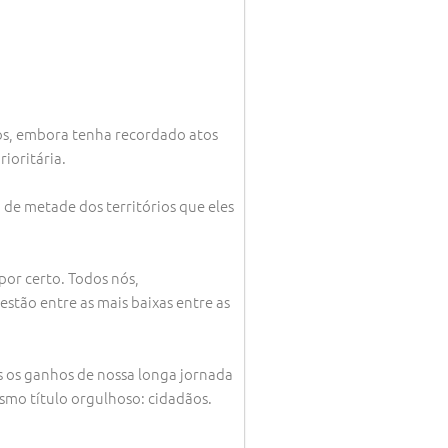
os, embora tenha recordado atos
ioritária.
a de metade dos territórios que eles
por certo. Todos nós,
stão entre as mais baixas entre as
s os ganhos de nossa longa jornada
esmo título orgulhoso: cidadãos.