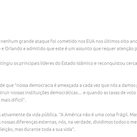
ue nenhum grande ataque foi cometido nos EUA nos últimos oito an
e Orlando e admitido que este é um assunto que requer atenção pr
tingiu os principais líderes do Estado Islâmico e reconquistou cerc
a de que "nossa democracia é ameaçada a cada vez que nós a damos 
ruir nossas instituições democráticas… e quando as taxas de voto e
ais difícil".
ativamente da vida pública. "A América não é uma coisa frágil. Ma
s nossas diferenças externas, nós, na verdade, dividimos todos o m
eição, mas durante toda a sua vida".