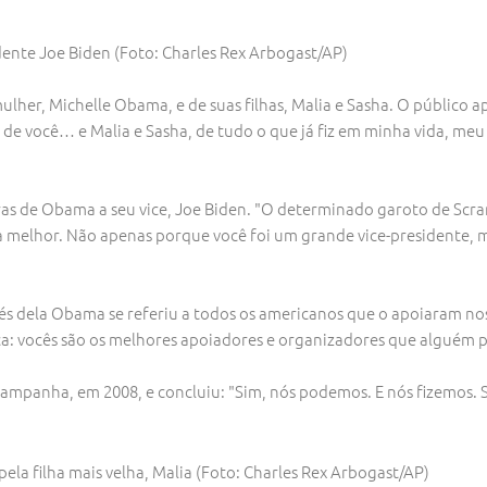
dente Joe Biden (Foto: Charles Rex Arbogast/AP)
er, Michelle Obama, e de suas filhas, Malia e Sasha. O público ap
 de você… e Malia e Sasha, de tudo o que já fiz em minha vida, meu
s de Obama a seu vice, Joe Biden. "O determinado garoto de Scran
a melhor. Não apenas porque você foi um grande vice-presidente, 
 dela Obama se referiu a todos os americanos que o apoiaram nos 
: vocês são os melhores apoiadores e organizadores que alguém p
campanha, em 2008, e concluiu: "Sim, nós podemos. E nós fizemos.
la filha mais velha, Malia (Foto: Charles Rex Arbogast/AP)