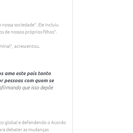
nossa sociedade". Ele incluiu
s de nossos próprios filhos".
minal", acrescentou.
os ama este país tanto
por pessoas com quem se
 afirmando que isso depõe
ento global e defendendo o Acordo
para debater as mudanças