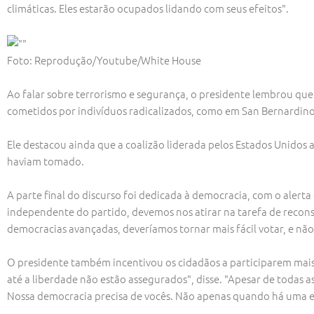
climáticas. Eles estarão ocupados lidando com seus efeitos".
Foto: Reprodução/Youtube/White House
Ao falar sobre terrorismo e segurança, o presidente lembrou q
cometidos por indivíduos radicalizados, como em San Bernardino 
Ele destacou ainda que a coalizão liderada pelos Estados Unidos a
haviam tomado.
A parte final do discurso foi dedicada à democracia, com o alert
independente do partido, devemos nos atirar na tarefa de reconst
democracias avançadas, deveríamos tornar mais fácil votar, e não m
O presidente também incentivou os cidadãos a participarem mais 
até a liberdade não estão assegurados", disse. "Apesar de todas a
Nossa democracia precisa de vocês. Não apenas quando há uma el