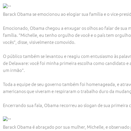
Barack Obama se emocionou ao elogiar sua família e o vice-presi
Emocionado, Obama chegou a enxugar os olhos ao falar de sua mulh
família. "Michelle, eu tenho orgulho de você e o país tem orgulho
vocês", disse, visivelmente comovido.
O público também se levantou e reagiu com entusiasmo às palavra
de Delaware: você foi minha primeira escolha como candidato e 
um irmão".
Toda a equipe de seu governo também foi homenageada, e através
americanos que viveram e respiraram o trabalho duro da mudança
Encerrando sua fala, Obama recorreu ao slogan de sua primeira 
Barack Obama é abraçado por sua mulher, Michelle, e observado pe