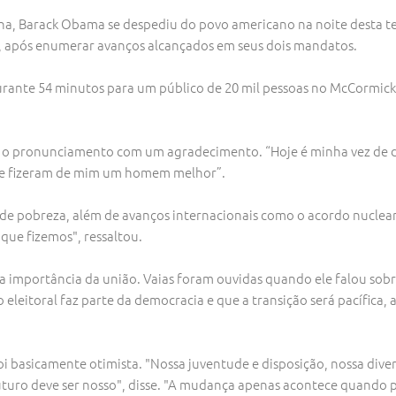
a, Barack Obama se despediu do povo americano na noite desta ter
se, após enumerar avanços alcançados em seus dois mandatos.
durante 54 minutos para um público de 20 mil pessoas no McCormick
riu o pronunciamento com um agradecimento. “Hoje é minha vez de d
, e fizeram de mim um homem melhor”.
de pobreza, além de avanços internacionais como o acordo nuclear
o que fizemos", ressaltou.
a importância da união. Vaias foram ouvidas quando ele falou sob
 eleitoral faz parte da democracia e que a transição será pacífic
i basicamente otimista. "Nossa juventude e disposição, nossa diver
 futuro deve ser nosso", disse. "A mudança apenas acontece quando