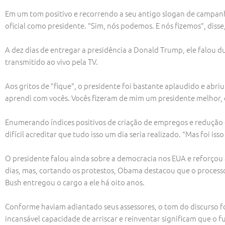
Em um tom positivo e recorrendo a seu antigo slogan de campanh
oficial como presidente. "Sim, nós podemos. E nós fizemos", dis
A dez dias de entregar a presidência a Donald Trump, ele falou 
transmitido ao vivo pela TV.
Aos gritos de "fique", o presidente foi bastante aplaudido e ab
aprendi com vocês. Vocês fizeram de mim um presidente melhor
Enumerando índices positivos de criação de empregos e redução 
difícil acreditar que tudo isso um dia seria realizado. "Mas foi iss
O presidente falou ainda sobre a democracia nos EUA e reforçou 
dias, mas, cortando os protestos, Obama destacou que o processo
Bush entregou o cargo a ele há oito anos.
Conforme haviam adiantado seus assessores, o tom do discurso fo
incansável capacidade de arriscar e reinventar significam que o