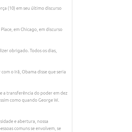
ça (10) em seu último discurso
 Place, em Chicago, em discurso
izer obrigado. Todos os dias,
 com o Irã, Obama disse que seria
re a transferência do poder em dez
a, assim como quando George W.
sidade e abertura, nossa
 pessoas comuns se envolvem, se