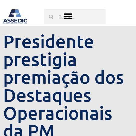
Ir
para
Pesquisar
Pesquisar
o
conteúdo
Presidente
prestigia
premiação dos
Destaques
Operacionais
da PM