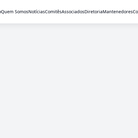
o
Quem Somos
Notícias
Comitês
Associados
Diretoria
Mantenedores
Co