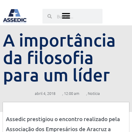
Ir
para
Pesquisar
Pesquisar
o
conteúdo
A importância
da filosofia
para um líder
abril 4, 2018
,
12:00 am
,
Notícia
Assedic prestigiou o encontro realizado pela
Associação dos Empresários de Aracruz a