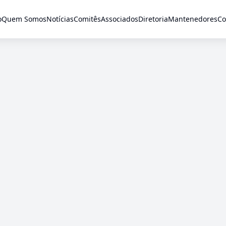
o
Quem Somos
Notícias
Comitês
Associados
Diretoria
Mantenedores
Co