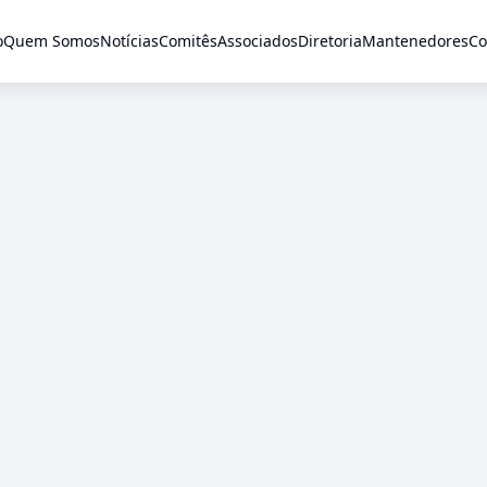
o
Quem Somos
Notícias
Comitês
Associados
Diretoria
Mantenedores
Co